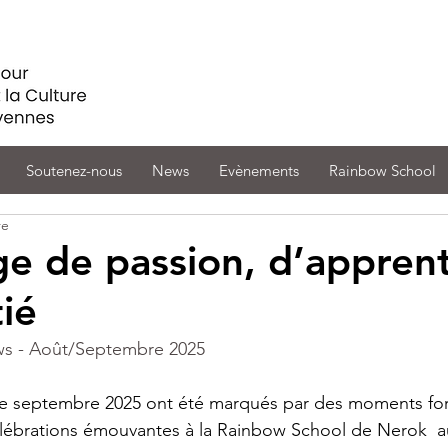
Soutenez-nous
News
Evènements
Rainbow School
re
e de passion, d’appren
tié
s - Août/Septembre 2025
de septembre 2025 ont été marqués par des moments fort
élébrations émouvantes à la Rainbow School de Nerok  a