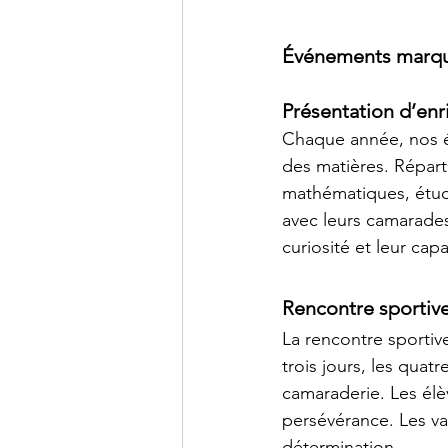
Événements marqu
Présentation d’en
Chaque année, nos é
des matières. Réparti
mathématiques, étude
avec leurs camarades
curiosité et leur cap
Rencontre sportive
La rencontre sportiv
trois jours, les quat
camaraderie. Les élèv
persévérance. Les vai
détermination.