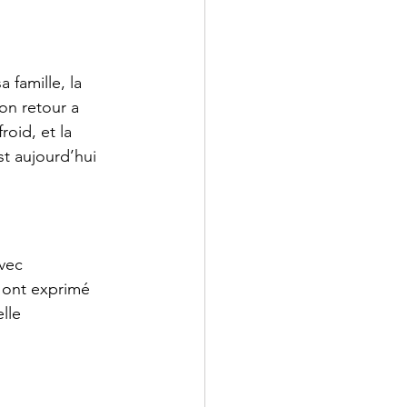
famille, la 
on retour a 
oid, et la 
t aujourd’hui 
vec 
 ont exprimé 
lle 