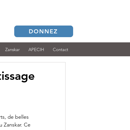
DONNEZ
Zanskar
APECIH
Contact
tissage
s, de belles 
u Zanskar. Ce 