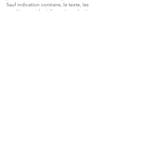
Sauf indication contraire, le texte, les
graphiques et les informations du site
Web sont la propriété de l'APECIH. La
copie et le stockage de ce site Web
pour une utilisation permanente ou
l'incorporation et la reproduction, que
ce soit pour un support numérique ou
papier, sont strictement interdits.
Soutenez Notre
Cause
Aujourd'hui!
Donnez