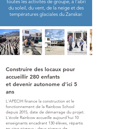
toutes les activités de groupe, à l'abri
du soleil, du vent, de la neige et des
températures glaciales du Zanskar.
Construire des locaux pour
accueillir 280 enfants
et devenir autonome d'ici 5
ans
L'APECIH finance la construction et le
fonctionnement de la Rainbow School
depuis 2015, date de démarrage du projet.
L'école Rainbow accueille aujourd'hui 10
enseignants encadrant 130 élèves, répartis
en cinq niveaux : deux niveaux de